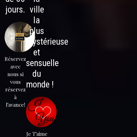
jours.
ville
la
plus
mystérieuse
et
Réservez
sensuelle
avec
du
nous si
vous
monde !
réservez
à
l’avance!
Je T’aime