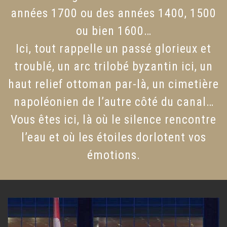
années 1700 ou des années 1400, 1500
ou bien 1600…
Ici, tout rappelle un passé glorieux et
troublé, un arc trilobé byzantin ici, un
haut relief ottoman par-là, un cimetière
napoléonien de l’autre côté du canal…
Vous êtes ici, là où le silence rencontre
l’eau et où les étoiles dorlotent vos
émotions.