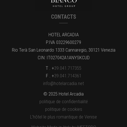
CONTACTS
HOTEL ARCADIA
P.IVA 03229600279
Rio Terà San Leonardo 1333 Cannaregio, 30121 Venezia
CIN: IT027042A1ANYSKCUD
T . +
39.041.717355
F . +
39.041.714361
info@hotelarcadia.net
© 2025 Hotel Arcadia
politique de confidentialité
politique de cookies
L’hôtel le plus romantique de Venise