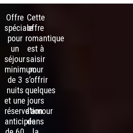
Offre
Cette
spéciale
offre
pour
romantique
un
est à
séjour
saisir
minimum
pour
de 3
s’offrir
nuits
quelques
et une
jours
réservation
d’amour
anticipée
dans
de 60
la