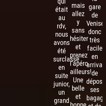
qui
mais
gare
était
allez
de
au
y
Venise,
rdv,
sans
donc
nous
hésiter
très
avons
et
facile
été
prenez
en
surclassé
l’apéro
arrivan
en
ailleurs!
de
suite
Une
dépose
junior,
belle
ses
un
et
bagag
grand
bonne