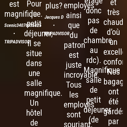
étage
et
Pour
est
employés
plus?
T
donc
très
le
magnifique.
ainsi
Jacques D
pas
chaude
petit
que
Scenic34076535825
•
de
d’où
déjeuner,
du
•
TRIPADVISOR
chambre
un
il se
TRIPADVISOR
patron
au
excelle
situe
est
rdc).
confort
dans
juste
Magnifique
Nos
une
incroyable.
salle
bagag
salle
Tous
de
ont
magnifique.
les
petit
été
Un
employés
déjeuner
gardés
hôtel
sont
(de
par
de
souriant,