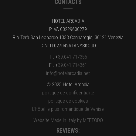
CONTACTS
HOTEL ARCADIA
P.IVA 03229600279
Rio Terà San Leonardo 1333 Cannaregio, 30121 Venezia
CIN: IT027042A1ANYSKCUD
T . +
39.041.717355
F . +
39.041.714361
info@hotelarcadia.net
© 2025 Hotel Arcadia
politique de confidentialité
politique de cookies
L’hôtel le plus romantique de Venise
Website Made in Italy by MEETODO
REVIEWS: