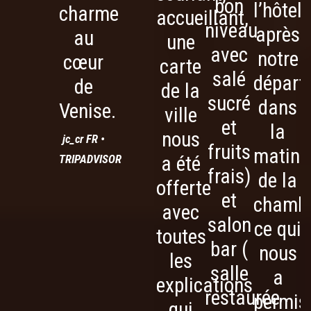
bon
l’hôtel
charme
accueillant,
niveau
après
au
une
avec
notre
cœur
carte
salé
départ
de
de la
sucré
dans
Venise.
ville
et
la
nous
jc_cr FR •
fruits
matiné
TRIPADVISOR
a été
frais)
de la
offerte
et
chambr
avec
salon
ce qui
toutes
bar (
nous
les
salle
a
explications
restaurée
permis
qui