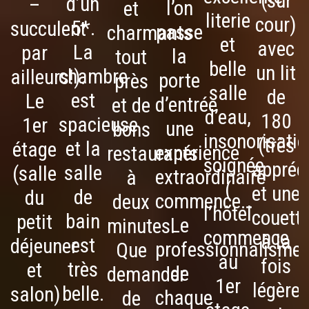
(sur
d’un
–
p
l’on
et
literie
cour)
5*.
succulent
E
passe
charmants
et
avec
La
par
la
tout
belle
un lit
chambre
ailleurs!).
d
porte
près
salle
de
est
Le
P
d’entrée
et de
d’eau,
180
spacieuse
1er
une
bons
insonorisatio
(très
et la
étage
expérience
restaurants
soignée
appréc
salle
(salle
s
extraordinaire
à
(
et une
de
du
r
commence…
deux
l’hôtel
couett
bain
petit
Le
minutes.
commence
à la
est
déjeuner
professionnalisme
Que
au
fois
très
et
f
de
demander
1er
légère
belle.
salon)
chaque
de