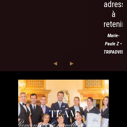
adress
à
retenir.
Marie-
Paule Z •
TRIPADVISO