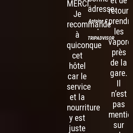
et de
MERCI.
adresse.
retourn
Je
prendr
Antoine C
recommande
•
les
à
TRIPADVISOR
vapore
quiconque
près
cet
de la
hôtel
gare.
car le
Il
service
n’est
et la
pas
nourriture
mentio
y est
sur
juste