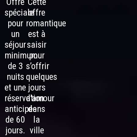
Offre
Cette
spéciale
offre
pour
romantique
un
est à
séjour
saisir
minimum
pour
de 3
s’offrir
nuits
quelques
et une
jours
réservation
d’amour
anticipée
dans
de 60
la
jours.
ville