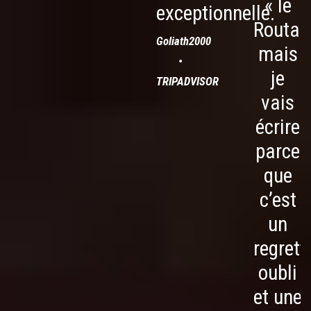
« le
exceptionnelle.
Routar
Goliath2000
mais
•
je
TRIPADVISOR
vais
écrire
parce
que
c’est
un
regrett
oubli
et une