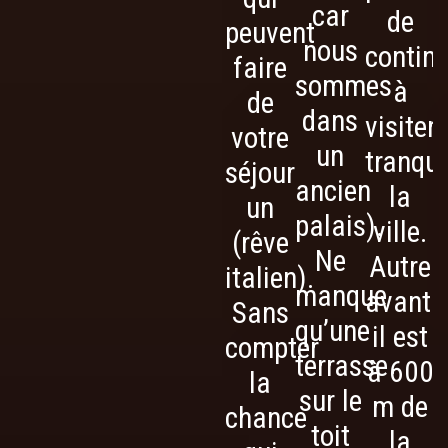
car
de
peuvent
nous
contin
faire
sommes
à
de
dans
visiter
votre
un
tranqui
séjour
ancien
la
un
palais).
ville.
(rêve
Ne
Autre
italien).
manque
avanta
Sans
qu’une
il est
compter
terrasse
à 600
la
sur le
m de
chance
toit
la