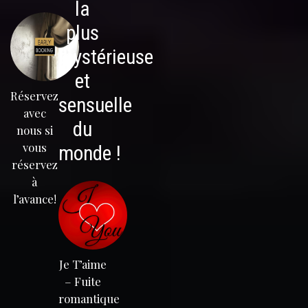
la
plus
mystérieuse
et
Réservez
sensuelle
avec
du
nous si
vous
monde !
réservez
à
l’avance!
Je T’aime
– Fuite
romantique