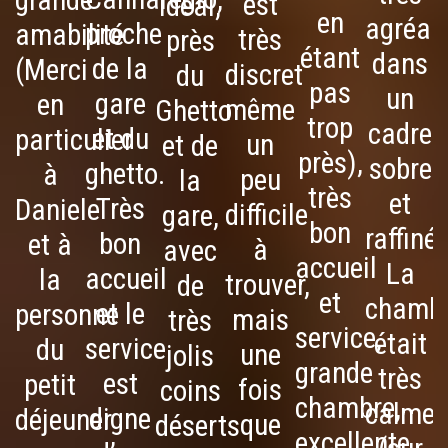
est
idéal,
en
agréab
proche
amabilité
très
près
étant
dans
de la
(Merci
discret
du
pas
un
gare
en
d
même
Ghetto
trop
cadre
et du
particulier
un
et de
près),
sobre
ghetto.
à
peu
la
très
et
Très
Daniele
difficile
gare,
bon
raffiné.
bon
et à
à
avec
accueil
La
accueil
la
n
trouver,
de
et
chamb
et le
personne
mais
très
service,
était
service
du
une
jolis
grande
très
est
petit
l
fois
coins
chambre,
calme
digne
déjeuner
P
que
déserts
excellente