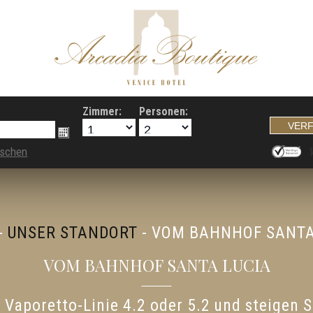
Zimmer:
Personen:
öschen
-
UNSER STANDORT
-
VOM BAHNHOF SANTA
VOM BAHNHOF SANTA LUCIA
Vaporetto-Linie 4.2 oder 5.2 und steigen Si