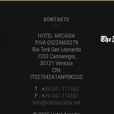
KONTAKTE
HOTEL ARCADIA
P.IVA 03229600279
Rio Terà San Leonardo
1333 Cannaregio,
30121 Venezia
CIN:
IT027042A1ANYSKCUD
T . +
39.041.717355
F . +
39.041.714361
info@hotelarcadia.net