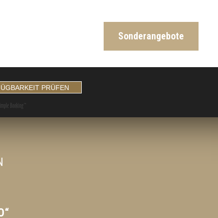
Sonderangebote
N
O“