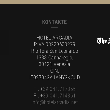
KONTAKTE
HOTEL ARCADIA
P.IVA 03229600279
Rio Terà San Leonardo
1333 Cannaregio,
30121 Venezia
CIN:
IT027042A1ANYSKCUD
T . +
39.041.717355
F . +
39.041.714361
info@hotelarcadia.net