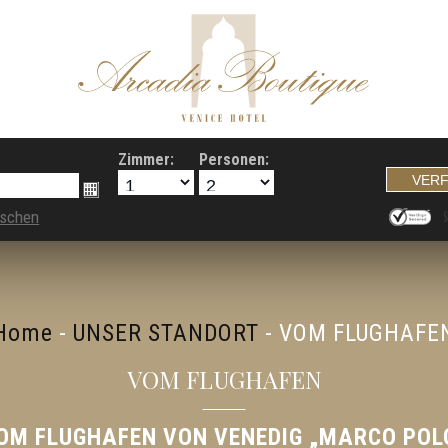
Zimmer:
Personen:
öschen
Home
-
UNSER STANDORT
-
VOM FLUGHAFE
VOM FLUGHAFEN
OM FLUGHAFEN VON VENEDIG „MARCO POL