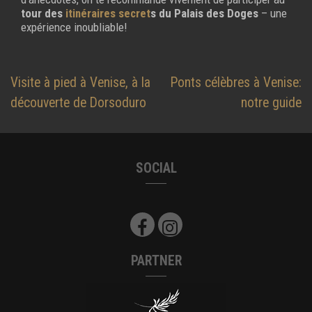
tour des
itinéraires secret
s du Palais des Doges
– une
expérience inoubliable!
Navigation
Visite à pied à Venise, à la
Ponts célèbres à Venise:
de
découverte de Dorsoduro
notre guide
l’article
SOCIAL
PARTNER