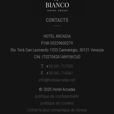
CONTACTS
HOTEL ARCADIA
P.IVA 03229600279
Rio Terà San Leonardo 1333 Cannaregio, 30121 Venezia
CIN: IT027042A1ANYSKCUD
T . +
39.041.717355
F . +
39.041.714361
info@hotelarcadia.net
© 2025 Hotel Arcadia
politique de confidentialité
politique de cookies
L’hôtel le plus romantique de Venise