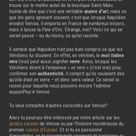
trouve sur le maître-autel de la basilique Saint-Marc.
Inutile de dire que c’est une véritable
œuvre d’ar
t, mais ce
que les gens ignorent souvent, c’est que lorsque Napoléon
envahit Venise, il emporta en France de nombreux trésors…
mais il laissa la
Pala d’Oro
. Étrange, non? Voici ce qui se
serait passé – ou du moins, ce qu’on raconte.
Il semble que Napoléon n’ait pas bien compris ce que les
Vénitiens lui disaient. En effet, en vénitien, le
mot italien
vero
(vrai) peut aussi signifier
verre
. Ainsi, lorsque les
Vénitiens dirent à l’empereur «
xe vero
» (c’est vrai) pour
confirmer son
authenticité
, il comprit qu’ils voulaient dire
qu’elle était en verre – et donc sans valeur. Ce serait la
raison pour laquelle nous pouvons encore l’admirer
aujourd’hui à Venise.
Tu veux connaître d’autres curiosités sur Venise?
Alors tu pourrais être intéressé par notre article sur les
jardins cachés
de Venise ou par l’histoire mystérieuse du
premier
casino d’Europe
. Et si tu es passionné
d’anecdotes, on te recommande vivement de participer au