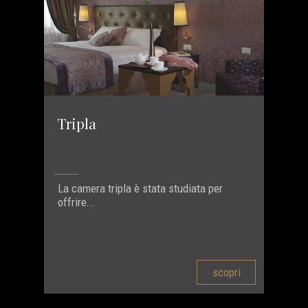
Tripla
La camera tripla è stata studiata per
offrire...
scopri