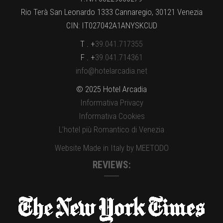
Rio Terà San Leonardo 1333 Cannaregio, 30121 Venezia
CIN: IT027042A1ANYSKCUD
T . +
39.041.717355
F . +
39.041.714361
info@hotelarcadia.net
© 2025 Hotel Arcadia
Informativa Privacy
Informativa Cookies
L’hotel più Romantico di Venezia
Website Made in Italy by MEETODO
REVIEWS: