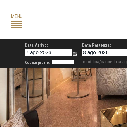
Skip
to
MENU
content
Data Arrivo:
Data Partenza:
modifica/cancella una 
Codice promo: