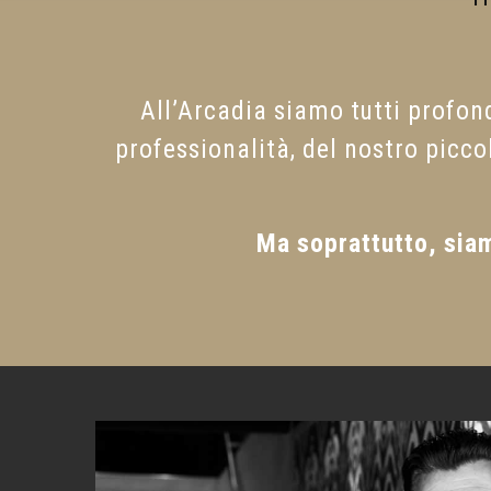
All’Arcadia siamo tutti profo
professionalità, del nostro picco
Ma soprattutto, siam