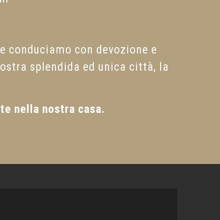
che conduciamo con devozione e
ostra splendida ed unica città, la
te nella nostra casa.