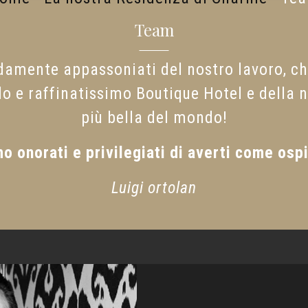
Team
ndamente appassoniati del nostro lavoro, 
lo e raffinatissimo Boutique Hotel e della n
più bella del mondo!
o onorati e privilegiati di averti come ospi
Luigi ortolan