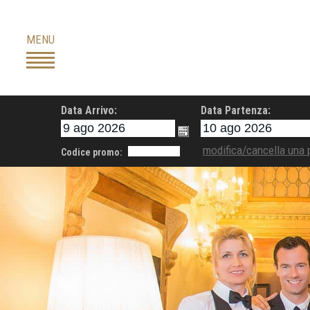
Skip
to
MENU
content
Data Arrivo:
Data Partenza:
modifica/cancella una 
Codice promo: