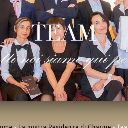
ome
-
La nostra Residenza di Charme
-
Te