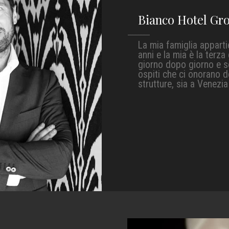
Bianco Hotel Gr
La mia famiglia apparti
anni e la mia è la terz
giorno dopo giorno e se
ospiti che ci onorano d
strutture, sia a Venezi