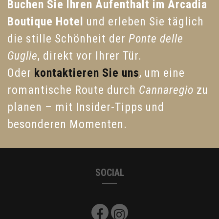
Buchen Sie Ihren Aufenthalt im Arcadia
Boutique Hotel
und erleben Sie täglich
die stille Schönheit der
Ponte delle
Guglie
, direkt vor Ihrer Tür.
Oder
kontaktieren Sie uns
, um eine
romantische Route durch
Cannaregio
zu
planen – mit Insider-Tipps und
besonderen Momenten.
SOCIAL