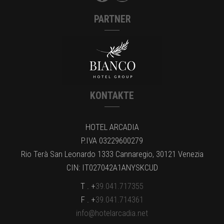
PARTNER
KONTAKTE
HOTEL ARCADIA
P.IVA 03229600279
Rio Terà San Leonardo 1333 Cannaregio, 30121 Venezia
CIN: IT027042A1ANYSKCUD
T . +
39.041.717355
F . +
39.041.714361
info@hotelarcadia.net