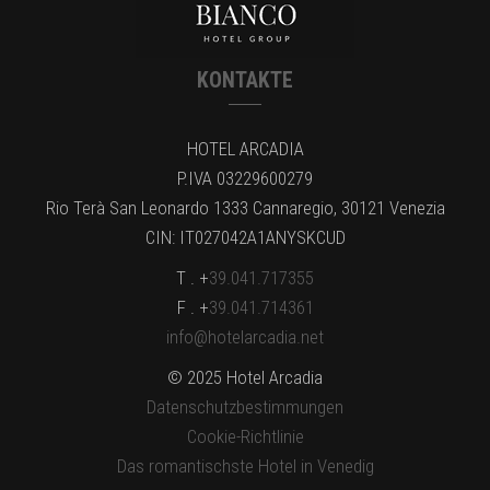
KONTAKTE
HOTEL ARCADIA
P.IVA 03229600279
Rio Terà San Leonardo 1333 Cannaregio, 30121 Venezia
CIN: IT027042A1ANYSKCUD
T . +
39.041.717355
F . +
39.041.714361
info@hotelarcadia.net
© 2025 Hotel Arcadia
Datenschutzbestimmungen
Cookie-Richtlinie
Das romantischste Hotel in Venedig