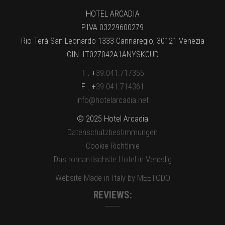
HOTEL ARCADIA
P.IVA 03229600279
Rio Terà San Leonardo 1333 Cannaregio, 30121 Venezia
CIN: IT027042A1ANYSKCUD
T . +
39.041.717355
F . +
39.041.714361
info@hotelarcadia.net
© 2025 Hotel Arcadia
Datenschutzbestimmungen
Cookie-Richtlinie
Das romantischste Hotel in Venedig
Website Made in Italy by MEETODO
REVIEWS: