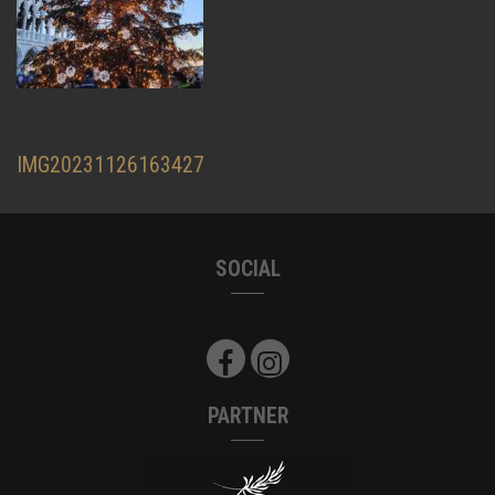
Beitragsnavigation
IMG20231126163427
SOCIAL
PARTNER