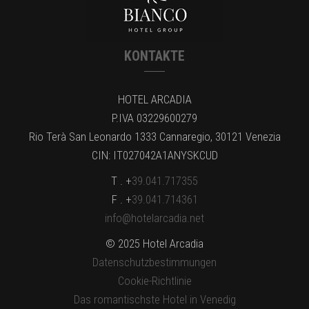
KONTAKTE
HOTEL ARCADIA
P.IVA 03229600279
Rio Terà San Leonardo 1333 Cannaregio, 30121 Venezia
CIN: IT027042A1ANYSKCUD
T . +
39.041.717355
F . +
39.041.714361
info@hotelarcadia.net
© 2025 Hotel Arcadia
Datenschutzbestimmungen
Cookie-Richtlinie
Das romantischste Hotel in Venedig