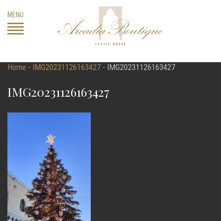
Skip
MENU
to
content
Home
-
IMG20231126163427
-
IMG20231126163427
IMG20231126163427