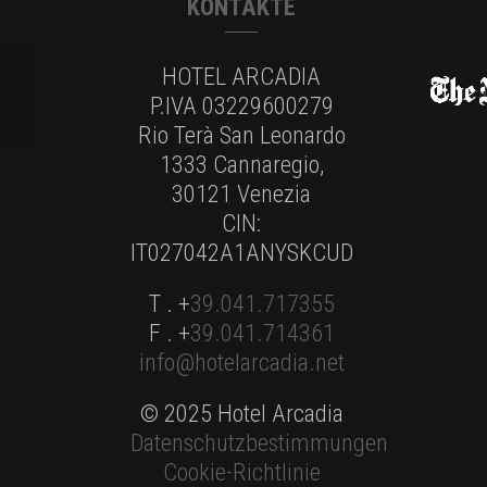
KONTAKTE
HOTEL ARCADIA
P.IVA 03229600279
Rio Terà San Leonardo
1333 Cannaregio,
30121 Venezia
CIN:
IT027042A1ANYSKCUD
T . +
39.041.717355
F . +
39.041.714361
info@hotelarcadia.net
© 2025 Hotel Arcadia
Datenschutzbestimmungen
Cookie-Richtlinie