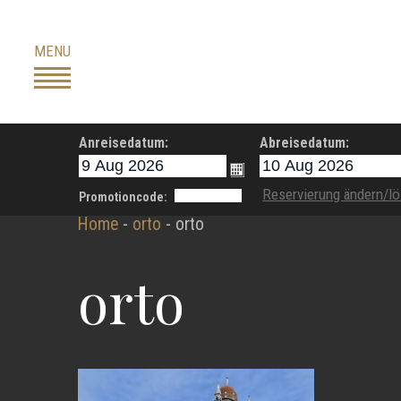
Skip
to
MENU
content
Anreisedatum:
Abreisedatum:
Reservierung ändern/l
Promotioncode:
Home
-
orto
-
orto
orto