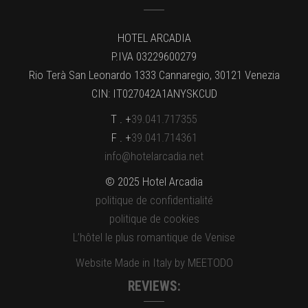
HOTEL ARCADIA
P.IVA 03229600279
Rio Terà San Leonardo 1333 Cannaregio, 30121 Venezia
CIN: IT027042A1ANYSKCUD
T . +
39.041.717355
F . +
39.041.714361
info@hotelarcadia.net
© 2025 Hotel Arcadia
politique de confidentialité
politique de cookies
L’hôtel le plus romantique de Venise
Website Made in Italy by MEETODO
REVIEWS: