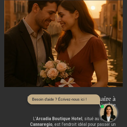
Hôtel Idéal pour un Anniversaire à
Besoin d'aide ? Écrivez-nous ici !
Venise
L’
Arcadia Boutique Hotel
, situé au cœur de
Cannaregio
, est l’endroit idéal pour passer un