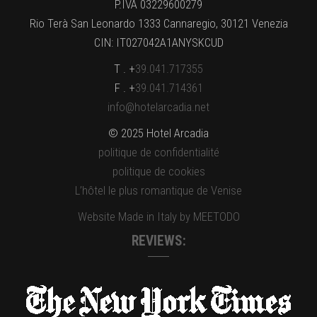
P.IVA 03229600279
Rio Terà San Leonardo 1333 Cannaregio, 30121 Venezia
CIN: IT027042A1ANYSKCUD
T . +
39.041.717355
F . +
39.041.714361
info@hotelarcadia.net
© 2025 Hotel Arcadia
politique de confidentialité
politique de cookies
L’hôtel le plus romantique de Venise
Website Made in Italy by MEETODO
REVIEWS: