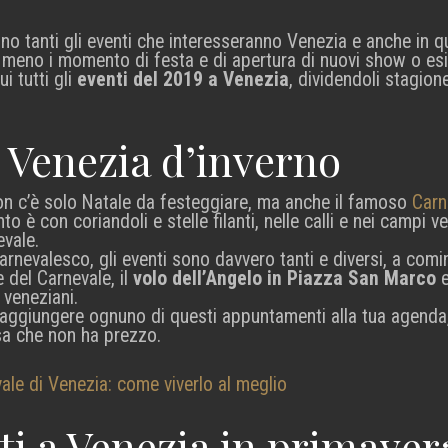
o tanti gli eventi che interesseranno Venezia e anche in q
 meno i momento di festa e di apertura di nuovi show o esi
i tutti gli
eventi del 2019 a Venezia
, dividendoli stagio
a Venezia d’inverno
non c’è solo Natale da festeggiare, ma anche il famoso
Carn
to è con coriandoli e stelle filanti, nelle calli e nei campi v
evale.
arnevalesco, gli eventi sono davvero tanti e diversi, a comi
 del Carnevale, il
volo dell’Angelo in Piazza San Marco
e
 veneziani.
 aggiungere ognuno di questi appuntamenti alla tua agenda
sa che non ha prezzo.
ale di Venezia: come viverlo al meglio
ti a Venezia in primaver