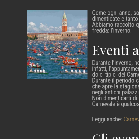
Come ogni anno, son
dimenticate e tanto
Abbiamo raccolto qu
fredda: l’inverno.
Eventi 
Durante l’inverno, 
infatti, l’appuntamen
dolci tipici del Carn
Durante il periodo c
che apre la stagione
negli antichi palazzi
Non dimenticarti di
Carnevale è qualco
Leggi anche:
Carnev
Gli even