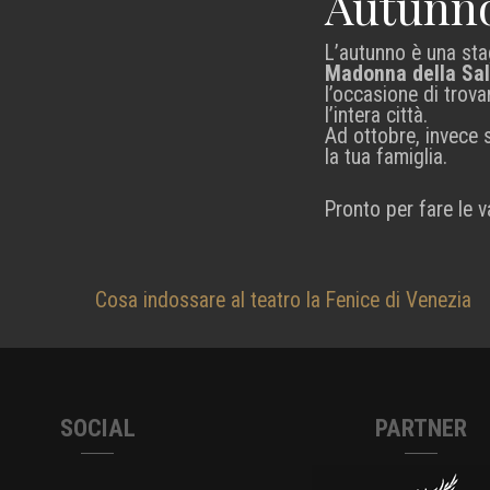
Autunno:
L’autunno è una stag
Madonna della Sa
l’occasione di trov
l’intera città.
Ad ottobre, invece si
la tua famiglia.
Pronto per fare le v
Navigazione
Cosa indossare al teatro la Fenice di Venezia
articoli
SOCIAL
PARTNER