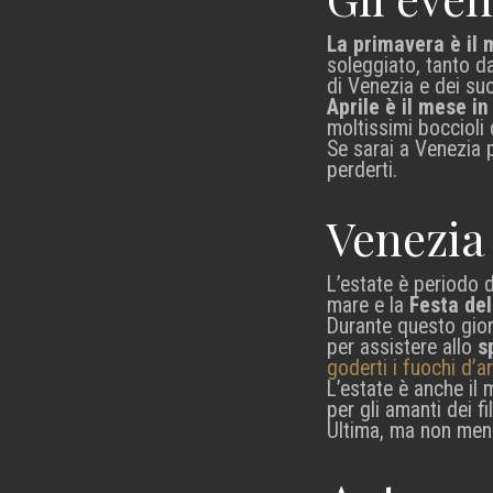
La primavera
è il
soleggiato, tanto da
di Venezia e dei suoi
Aprile è il mese in
moltissimi boccioli 
Se sarai a Venezia p
perderti.
Venezia 
L’estate è periodo 
mare e la
Festa de
Durante questo gior
per assistere allo
s
goderti i fuochi d’ar
L’estate è anche il
per gli amanti dei fi
Ultima, ma non men