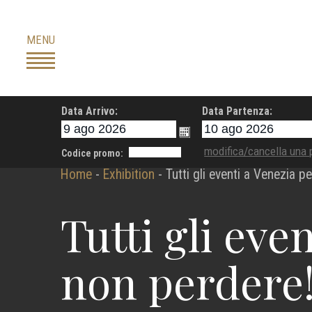
Skip
to
MENU
content
Data Arrivo:
Data Partenza:
modifica/cancella una 
Codice promo:
Home
-
Exhibition
-
Tutti gli eventi a Venezia p
Tutti gli eve
non perdere