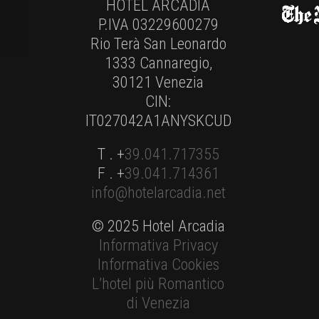
HOTEL ARCADIA
P.IVA 03229600279
Rio Terà San Leonardo
1333 Cannaregio,
30121 Venezia
CIN:
IT027042A1ANYSKCUD
T . +
39.041.717355
F . +
39.041.714361
info@hotelarcadia.net
© 2025 Hotel Arcadia
Informativa Privacy
Informativa Cookies
L’hotel più Romantico
di Venezia