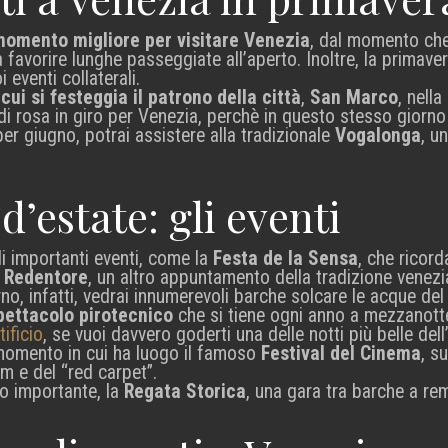
 momento migliore per visitare Venezia
, dal momento che
 favorire lunghe passeggiate all’aperto. Inoltre, la primave
 eventi collaterali.
 cui si festeggia il patrono della città
,
San Marco
, nell
di rosa in giro per Venezia, perchè in questo stesso giorno
er giugno, potrai assistere alla tradizionale
Vogalonga
, u
d’estate: gli eventi
di importanti eventi, come la
Festa de la Sensa
, che ricord
l Redentore
, un altro appuntamento della tradizione venezi
no, infatti, vedrai innumerevoli barche solcare le acque de
pettacolo pirotecnico
che si tiene ogni anno a mezzanott
tificio
, se vuoi davvero goderti una delle notti più belle dell
 momento in cui ha luogo il famoso
Festival del Cinema
, s
lm e del “red carpet”.
o importante, la
Regata Storica
, una gara tra barche a re