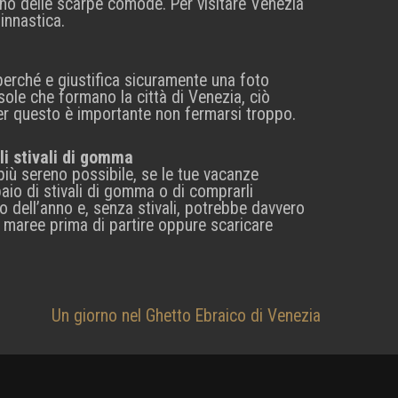
ano delle scarpe comode. Per visitare Venezia
innastica.
perché e giustifica sicuramente una foto
isole che formano la città di Venezia, ciò
er questo è importante non fermarsi troppo.
li stivali di gomma
più sereno possibile, se le tue vacanze
aio di stivali di gomma o di comprarli
o dell’anno e, senza stivali, potrebbe davvero
le maree prima di partire oppure scaricare
Un giorno nel Ghetto Ebraico di Venezia