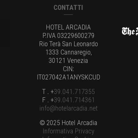
CONTATTI
HOTEL ARCADIA
P.IVA 03229600279
Rio Terà San Leonardo
1333 Cannaregio,
30121 Venezia
CIN:
IT027042A1ANYSKCUD
T . +
39.041.717355
F . +
39.041.714361
info@hotelarcadia.net
© 2025 Hotel Arcadia
Informativa Privacy