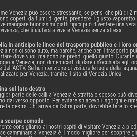
come Venezia può essere stressante, se pensi che più di 2 m
sono coperti da fiumi di gente, prendere il giusto vaporetto 
ve mangiare buonissimi piatti tipici può diventare una ver
vivenza, che ti aiuterà a vivere Venezia senza stress.
lla in anticipo le linee del trasporto pubblico e i loro o
ia non ci sono auto, ma barche, anche per il trasporto pubbl
rtare dove vuoi, ma sono se prendi quello giusto. Durante 
ggio a Venezia, non dimenticarti di dare un’occhiata agli orari
le dell’ACTV. Se ha intenzione di visitare le isole della lagu
lizzato per Venezia, tramite il sito di Venezia Unica.
a sul lato destro
ior parte delle calli a Venezia è stratta e spesso può diven
no dal verso opposto. Per evitare spiacevoli ingorghi e rima
re la destra. Chi arriva dall’altra parte, dovrebbe fare lo st
sa scarpe comode
mente consigliamo ai nostri ospiti di visitare Venezia a pi
se camminare a Venezia è il modo migliore per scoprire gli a