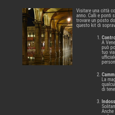
Visitare una città 
anno.
Calli e ponti 
trovare un posto do
questo kit di soprav
Contro
A Venez
può po
tuo via
ufficia
persona
Cammin
La magg
qualcu
di tene
Indos
Solita
Anche 