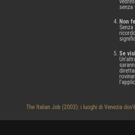
vedres
senza s
Non fe
Senza 
ricordo
signif
Se vis
Un’alt
sarann
dirett
rovina
l’appl
Navigazione
The Italian Job (2003): i luoghi di Venezia dov’è 
articoli