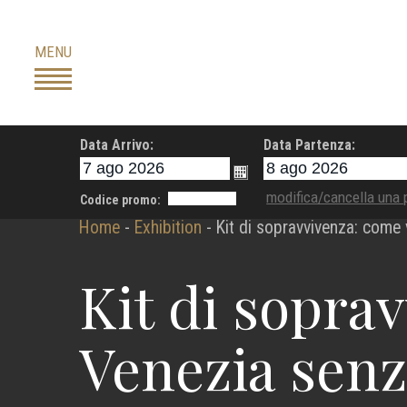
Skip
to
MENU
content
Data Arrivo:
Data Partenza:
modifica/cancella una 
Codice promo:
Home
-
Exhibition
-
Kit di sopravvivenza: come 
Kit di sopra
Venezia senz