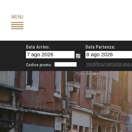
Skip
to
MENU
content
Data Arrivo:
Data Partenza:
modifica/cancella una 
Codice promo: