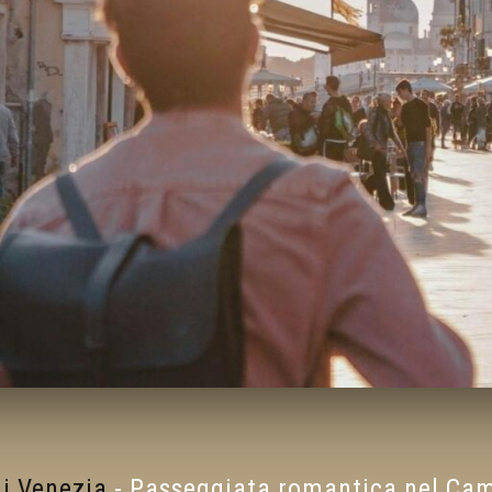
di Venezia
-
Passeggiata romantica nel Camp