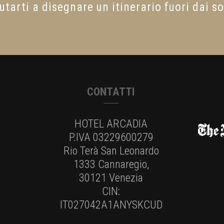
iutarti a disegnare un itinerario fuori dai so
CONTATTI
HOTEL ARCADIA
P.IVA 03229600279
Rio Terà San Leonardo
1333 Cannaregio,
30121 Venezia
CIN:
IT027042A1ANYSKCUD