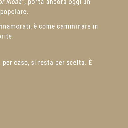
or Rioba
”, porta ancora oggi un
 popolare.
e innamorati, è come camminare in
rite.
a per caso, si resta per scelta. È