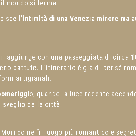
 il mondo si ferma
cepisce
l’intimità di una Venezia minore ma a
si raggiunge con una passeggiata di circa
1
eno battute. L’itinerario è già di per sé rom
forni artigianali.
pomeriggi
o, quando la luce radente accende 
risveglio della città.
 Mori come “il luogo più romantico e segre