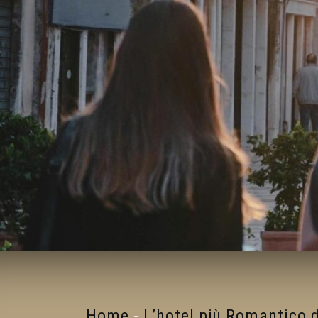
Home
-
L’hotel più Romantico 