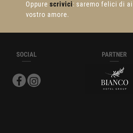
Oppure
scrivici
: saremo felici di a
vostro amore.
SOCIAL
PARTNER