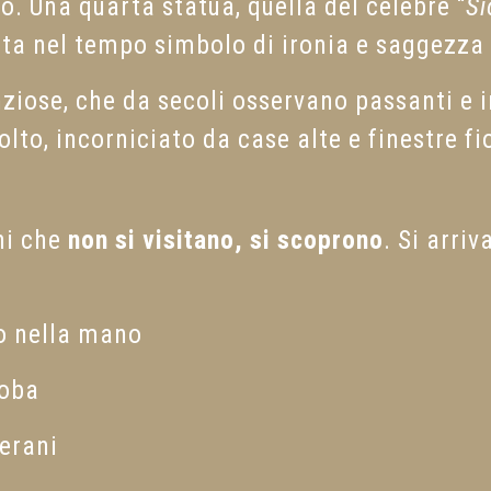
lo. Una quarta statua, quella del celebre “
Si
ata nel tempo simbolo di ironia e saggezza
enziose, che da secoli osservano passanti 
olto, incorniciato da case alte e finestre fio
hi che
non si visitano, si scoprono
. Si arriv
o nella mano
ioba
gerani