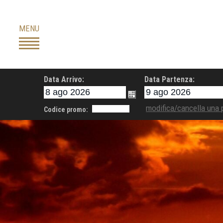
Skip
to
MENU
content
Data Arrivo:
Data Partenza:
modifica/cancella una 
Codice promo: