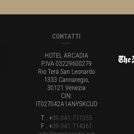
CONTATTI
HOTEL ARCADIA
P.IVA 03229600279
Rio Terà San Leonardo
1333 Cannaregio,
30121 Venezia
CIN:
IT027042A1ANYSKCUD
T . +
39.041.717355
F . +
39.041.714361
info@hotelarcadia.net