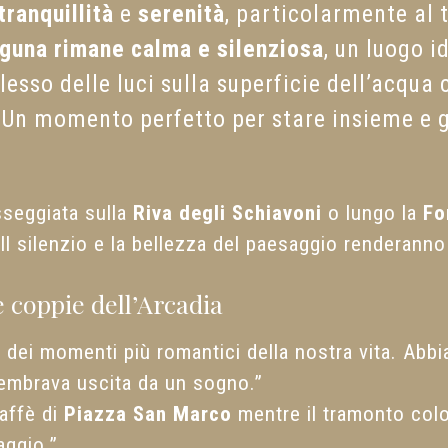
tranquillità
e
serenità
, particolarmente al 
aguna rimane calma e silenziosa
, un luogo i
flesso delle luci sulla superficie dell’acqua
 Un momento perfetto per stare insieme e 
sseggiata sulla
Riva degli Schiavoni
o lungo la
Fo
 Il silenzio e la bellezza del paesaggio renderann
 coppie dell’Arcadia
 dei momenti più romantici della nostra vita. Abbi
 sembrava uscita da un sogno.”
caffè di
Piazza San Marco
mentre il tramonto color
aggio.”