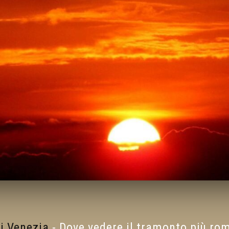
i Venezia
-
Dove vedere il tramonto più rom