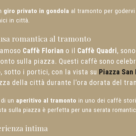
un
giro privato in gondola
al tramonto per godervi l
ci in città.
pausa romantica al tramonto
 famoso
Caffè Florian
o il
Caffè Quadri
, sono
onto sulla piazza. Questi caffè sono celebri
, sotto i portici, con la vista su
Piazza San
zza della città durante l’ora dorata del tr
e di un
aperitivo al tramonto
in uno dei caffè stor
sta sulla piazza è perfetta per una serata romantic
perienza intima