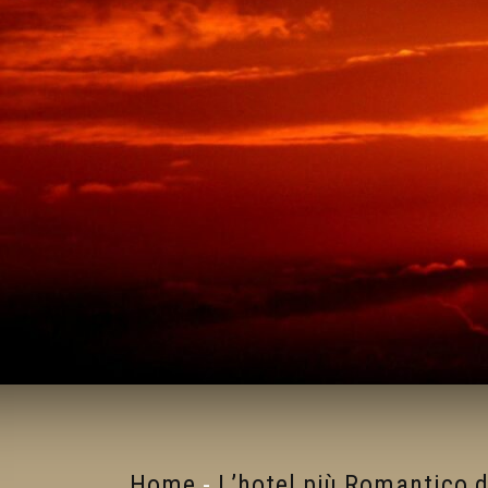
Home
-
L’hotel più Romantico d