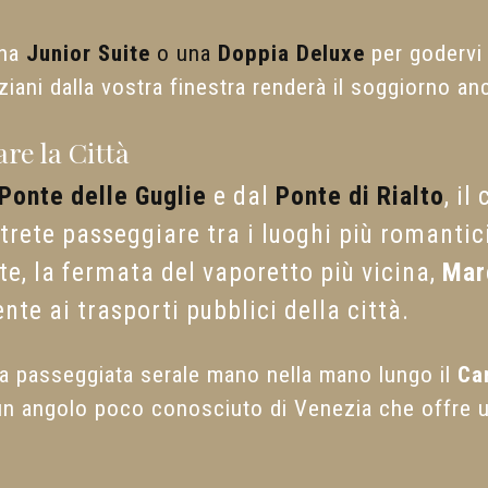
una
Junior Suite
o una
Doppia Deluxe
per godervi 
ziani dalla vostra finestra renderà il soggiorno an
re la Città
Ponte delle Guglie
e dal
Ponte di Rialto
, il
potrete passeggiare tra i luoghi più romanti
ite, la fermata del vaporetto più vicina,
Mar
te ai trasporti pubblici della città.
na passeggiata serale mano nella mano lungo il
Ca
un angolo poco conosciuto di Venezia che offre u