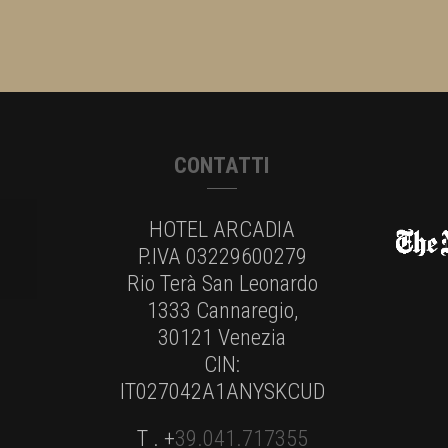
CONTATTI
HOTEL ARCADIA
P.IVA 03229600279
Rio Terà San Leonardo
1333 Cannaregio,
30121 Venezia
CIN:
IT027042A1ANYSKCUD
T . +
39.041.717355