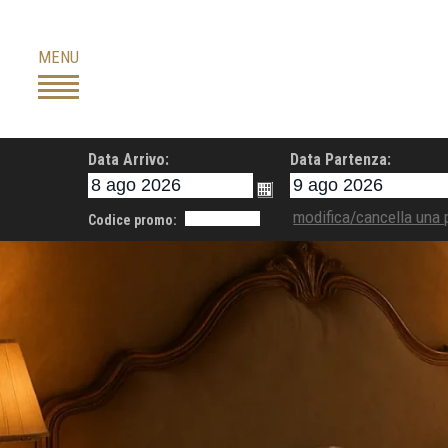
Skip
to
MENU
content
Data Arrivo:
Data Partenza:
modifica/cancella una 
Codice promo: