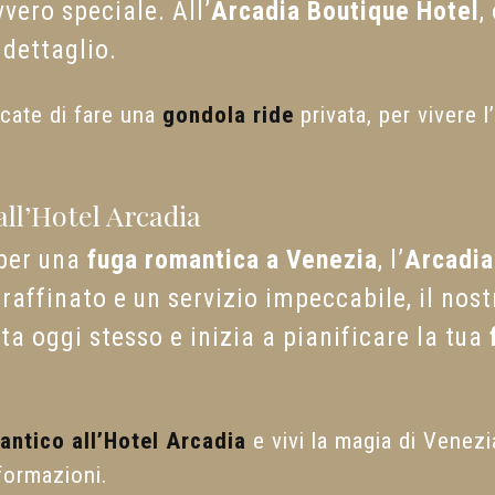
vero speciale. All’
Arcadia Boutique Hotel
,
 dettaglio.
cate di fare una
gondola ride
privata, per vivere 
ll’Hotel Arcadia
 per una
fuga romantica a Venezia
, l’
Arcadia
ffinato e un servizio impeccabile, il nostr
a oggi stesso e inizia a pianificare la tua
antico all’Hotel Arcadia
e vivi la magia di Venezi
formazioni.