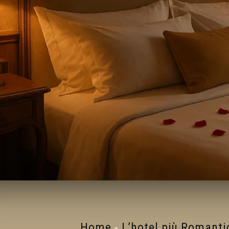
Home
-
L’hotel più Romanti