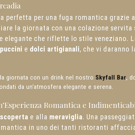
rcadia
ta perfetta per una fuga romantica grazie 
iare la giornata con una colazione servita 
e elegante che riflette lo stile veneziano. 
puccini
e
dolci artigianali
, che vi daranno l
la giornata con un drink nel nostro
Skyfall Bar
, d
condati da un’atmosfera elegante e serena.
n’Esperienza Romantica e Indimenticabi
scoperta
e alla
meraviglia
. Una passeggiata
antica in uno dei tanti ristoranti affaccia