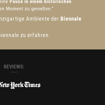
 eine
Pause in einem historischen
hen Moment zu genießen.”
inzigartige Ambiente der
Biennale
Biennale zu erfahren.
REVIEWS: