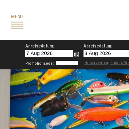
Skip
to
MENU
content
Anreisedatum:
Abreisedatum:
Reservierung ändern/l
Promotioncode: