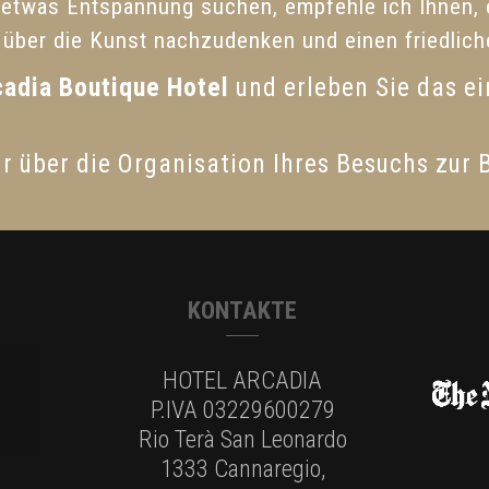
 etwas Entspannung suchen, empfehle ich Ihnen,
über die Kunst nachzudenken und einen friedlic
cadia Boutique Hotel
und erleben Sie das e
r über die Organisation Ihres Besuchs zur 
KONTAKTE
HOTEL ARCADIA
P.IVA 03229600279
Rio Terà San Leonardo
1333 Cannaregio,