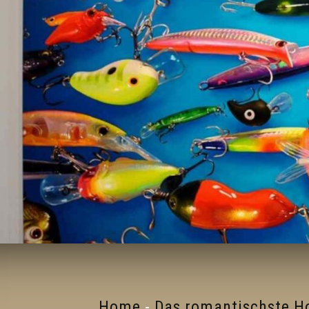
Home
-
Das romantischste Ho