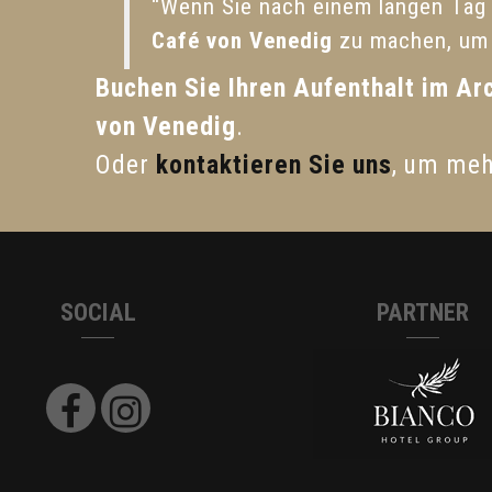
“Wenn Sie nach einem langen Tag
Café von Venedig
zu machen, um 
Buchen Sie Ihren Aufenthalt im Ar
von Venedig
.
Oder
kontaktieren Sie uns
, um meh
SOCIAL
PARTNER