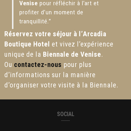
Venise
pour réfléchir à l’art et
profiter d’un moment de
tranquillité.”
Réservez votre séjour à l’Arcadia
Boutique Hotel
et vivez l’expérience
unique de la
Biennale de Venise
.
Ou
contactez-nous
pour plus
d’informations sur la manière
d’organiser votre visite à la Biennale.
SOCIAL