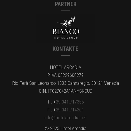
PARTNER
KONTAKTE
HOTEL ARCADIA
P.IVA 03229600279
Rio Terà San Leonardo 1333 Cannaregio, 30121 Venezia
CIN: IT027042A1ANYSKCUD
T . +
39.041.717355
F . +
39.041.714361
info@hotelarcadia.net
© 2025 Hotel Arcadia