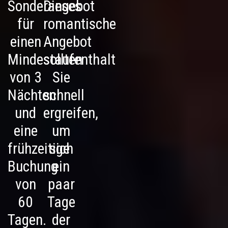
Sonderangebot
Dieses
für
romantische
einen
Angebot
Mindestaufenthalt
sollten
von 3
Sie
Nächten
schnell
und
ergreifen,
eine
um
frühzeitige
sich
Buchung
ein
von
paar
60
Tage
Tagen.
der