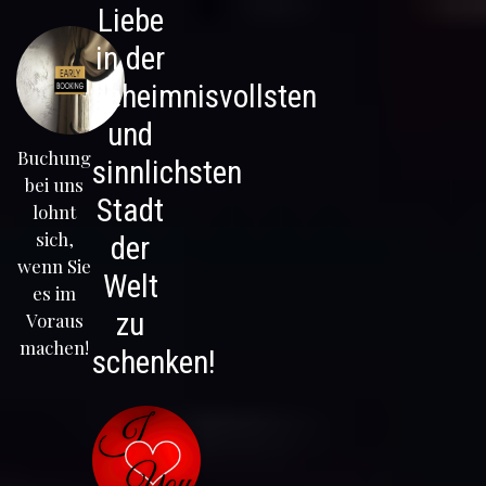
Liebe
in der
geheimnisvollsten
und
Buchung
sinnlichsten
bei uns
Stadt
lohnt
sich,
der
wenn Sie
Welt
es im
zu
Voraus
machen!
schenken!