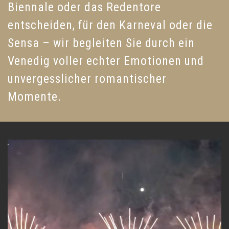
Biennale oder das Redentore
entscheiden, für den Karneval oder die
Sensa – wir begleiten Sie durch ein
Venedig voller echter Emotionen und
unvergesslicher romantischer
Momente.