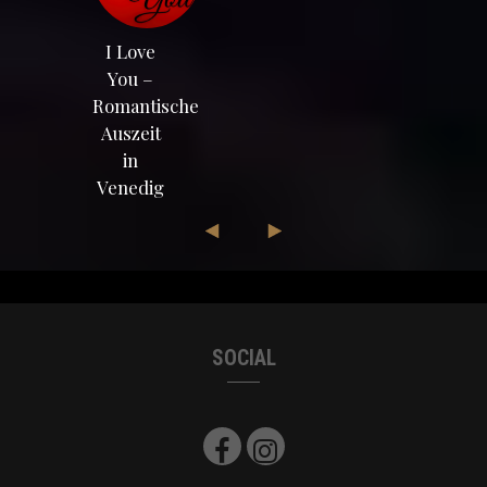
I Love
You –
Romantische
Auszeit
in
Venedig
SOCIAL