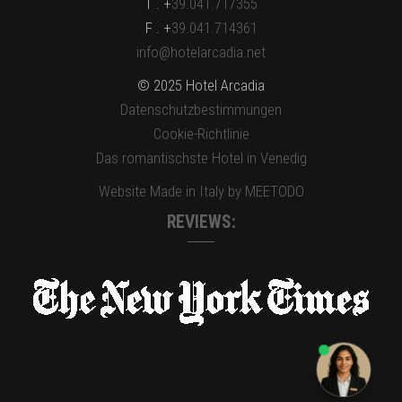
T . +
39.041.717355
F . +
39.041.714361
info@hotelarcadia.net
© 2025 Hotel Arcadia
Datenschutzbestimmungen
Cookie-Richtlinie
Das romantischste Hotel in Venedig
Website Made in Italy by MEETODO
REVIEWS: