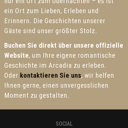
nur ein Ort zum Übernachten – es ist
ein Ort zum Lieben, Erleben und
Erinnern. Die Geschichten unserer
Gäste sind unser größter Stolz.
Buchen Sie direkt über unsere offizielle
Website
, um Ihre eigene romantische
Geschichte im Arcadia zu erleben.
Oder
kontaktieren Sie uns
, wir helfen
Ihnen gerne, einen unvergesslichen
Moment zu gestalten.
SOCIAL