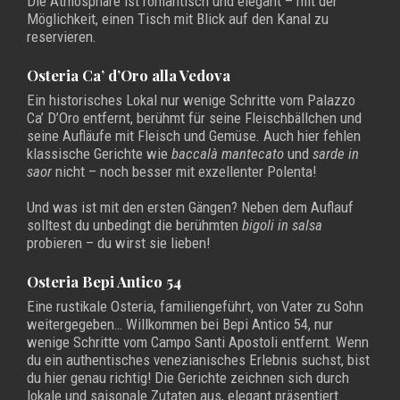
Die Atmosphäre ist romantisch und elegant – mit der
Möglichkeit, einen Tisch mit Blick auf den Kanal zu
reservieren.
Osteria Ca’ d’Oro alla Vedova
Ein historisches Lokal nur wenige Schritte vom Palazzo
Ca’ D’Oro entfernt, berühmt für seine Fleischbällchen und
seine Aufläufe mit Fleisch und Gemüse. Auch hier fehlen
klassische Gerichte wie
baccalà mantecato
und
sarde in
saor
nicht – noch besser mit exzellenter Polenta!
Und was ist mit den ersten Gängen? Neben dem Auflauf
solltest du unbedingt die berühmten
bigoli in salsa
probieren – du wirst sie lieben!
Osteria Bepi Antico 54
Eine rustikale Osteria, familiengeführt, von Vater zu Sohn
weitergegeben… Willkommen bei Bepi Antico 54, nur
wenige Schritte vom Campo Santi Apostoli entfernt. Wenn
du ein authentisches venezianisches Erlebnis suchst, bist
du hier genau richtig! Die Gerichte zeichnen sich durch
lokale und saisonale Zutaten aus, elegant präsentiert.