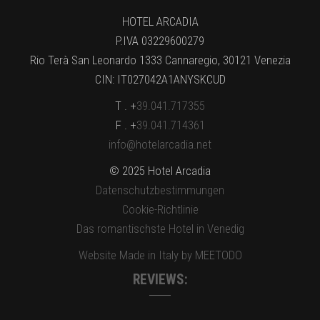
HOTEL ARCADIA
P.IVA 03229600279
Rio Terà San Leonardo 1333 Cannaregio, 30121 Venezia
CIN: IT027042A1ANYSKCUD
T . +
39.041.717355
F . +
39.041.714361
info@hotelarcadia.net
© 2025 Hotel Arcadia
Datenschutzbestimmungen
Cookie-Richtlinie
Das romantischste Hotel in Venedig
Website Made in Italy by MEETODO
REVIEWS: