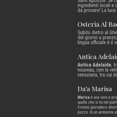
Santi Apostoli. Se c
ingredienti locali e
da provare! La luce 
Osteria Al Ba
Subito dietro al
Ghe
del giorno a pranzo,
lingua ufficiale è il
Antica Adela
Antica Adelaide
, t
nouveau, con la vetra
veneziana, tra cui
b
Da’a Marisa
Marisa
è una vera e prop
quello che si ha nel pia
Il menù giornaliero alte
pezzo. In un ambiente a