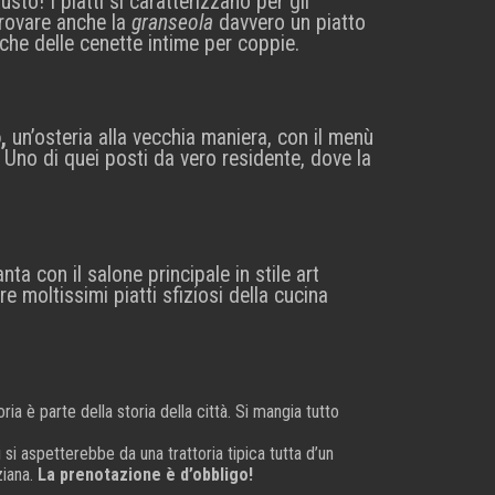
sto! I piatti si caratterizzano per gli
 trovare anche la
granseola
davvero un piatto
nche delle cenette intime per coppie.
,
un’osteria alla vecchia maniera, con il menù
. Uno di quei posti da vero residente, dove la
ta con il salone principale in stile art
re moltissimi piatti sfiziosi della cucina
ia è parte della storia della città. Si mangia tutto
i si aspetterebbe da una trattoria tipica tutta d’un
ziana.
La prenotazione è d’obbligo!