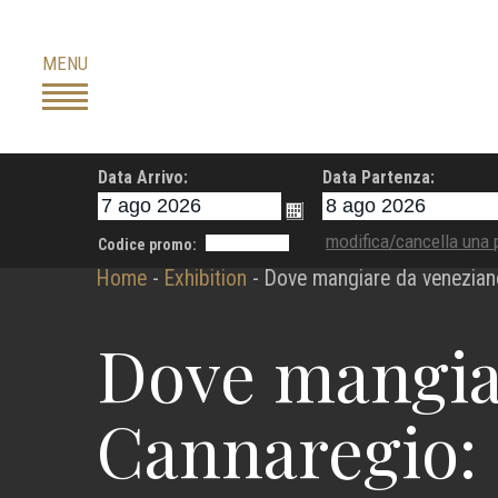
Skip
to
MENU
content
Data Arrivo:
Data Partenza:
modifica/cancella una 
Codice promo:
Home
-
Exhibition
-
Dove mangiare da veneziano 
Dove mangia
Cannaregio: 6