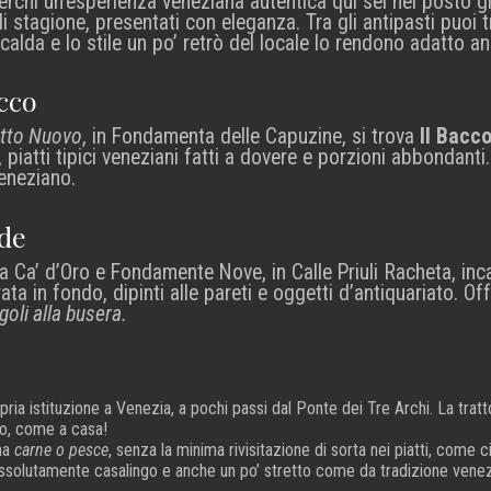
erchi un’esperienza veneziana autentica qui sei nel posto giu
 di stagione, presentati con eleganza. Tra gli antipasti puoi
calda e lo stile un po’ retrò del locale lo rendono adatto a
cco
tto Nuovo
, in Fondamenta delle Capuzine, si trova
Il Bacco
 piatti tipici veneziani fatti a dovere e porzioni abbondanti
 veneziano.
ide
ra Ca’ d’Oro e Fondamente Nove, in Calle Priuli Racheta, incan
ta in fondo, dipinti alle pareti e oggetti d’antiquariato. Off
igoli alla busera.
ria istituzione a Venezia, a pochi passi dal Ponte dei Tre Archi. La trattor
tto, come a casa!
rna
carne o pesce
, senza la minima rivisitazione di sorta nei piatti, come c
ssolutamente casalingo e anche un po’ stretto come da tradizione vene