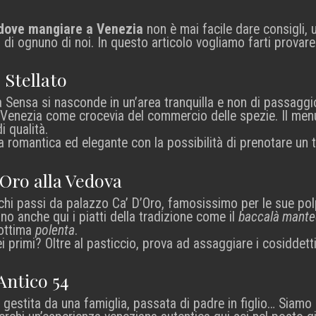
dove mangiare a Venezia
non è mai facile dare consigli, u
i di ognuno di noi. In questo articolo vogliamo farti provare
 Stellato
 Sensa si nasconde in un’area tranquilla e non di passaggi
i Venezia come crocevia del commercio delle spezie. Il menu o
i qualità.
 romantica ed elegante con la possibilità di prenotare un t
’Oro alla Vedova
chi passi da palazzo Ca’ D’Oro, famosissimo per le sue polpe
o anche qui i piatti della tradizione come il
baccalà mant
’ottima
polenta
.
i primi? Oltre al pasticcio, prova ad assaggiare i cosiddett
Antico 54
, gestita da una famiglia, passata di padre in figlio… Siam