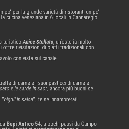
n po’ per la grande varietà di ristoranti un po’
 la cucina veneziana in 6 locali in Cannaregio.
o turistico
Anice Stellato
, un’osteria molto
ffre rivisitazioni di piatti tradizionali con
avolo con vista sul canale.
tte di carne e i suoi pasticci di carne e
ecato
e
le sarde in saor
, ancora più buoni se
i
“
bigoli in salsa
”
, te ne innamorerai!
o da
Bepi Antico 54
, a pochi passi da Campo