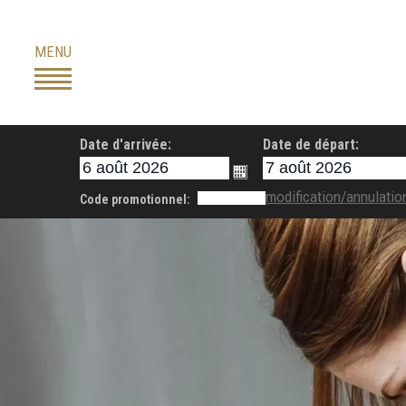
Skip
to
MENU
content
Date d'arrivée:
Date de départ:
modification/annulatio
Code promotionnel: