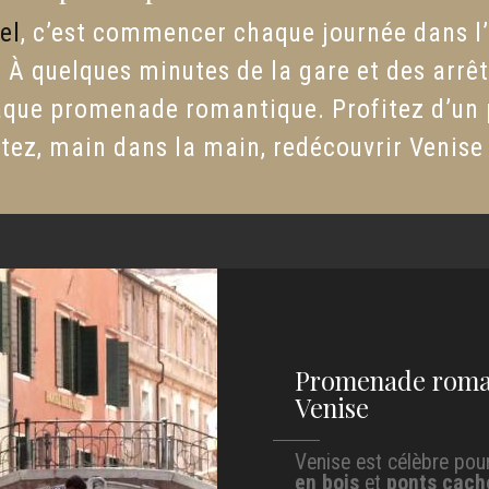
el
, c’est commencer chaque journée dans l’
À quelques minutes de la gare et des arrêt
aque promenade romantique. Profitez d’un p
rtez, main dans la main, redécouvrir Venise
Promenade roman
Venise
Venise est célèbre pou
en bois
et
ponts cach