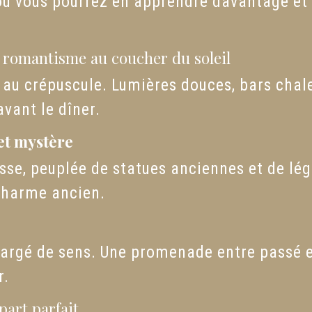
 vous pourrez en apprendre davantage et ch
e romantisme au coucher du soleil
u crépuscule. Lumières douces, bars chale
vant le dîner.
 et mystère
sse, peuplée de statues anciennes et de lég
 charme ancien.
chargé de sens. Une promenade entre passé e
r.
part parfait