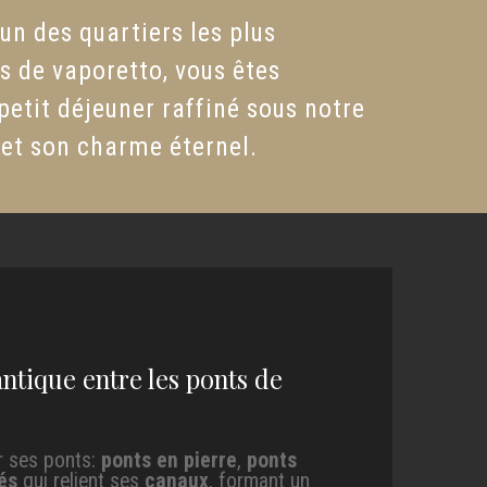
un des quartiers les plus
s de vaporetto, vous êtes
etit déjeuner raffiné sous notre
 et son charme éternel.
tique entre les ponts de
r ses ponts:
ponts en pierre
,
ponts
és
qui relient ses
canaux
, formant un