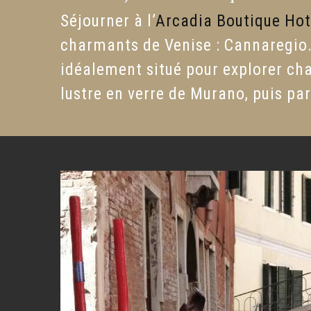
Séjourner à l’
Arcadia Boutique Hot
charmants de Venise : Cannaregio. 
idéalement situé pour explorer ch
lustre en verre de Murano, puis pa