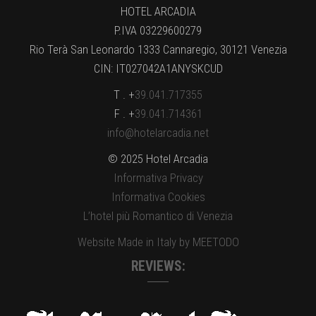
HOTEL ARCADIA
P.IVA 03229600279
Rio Terà San Leonardo 1333 Cannaregio, 30121 Venezia
CIN: IT027042A1ANYSKCUD
T . +
39.041.717355
F . +
39.041.714361
info@hotelarcadia.net
© 2025 Hotel Arcadia
Informativa Privacy
Informativa Cookies
L’hotel più Romantico di Venezia
Website Made in Italy by MEETODO
REVIEWS: