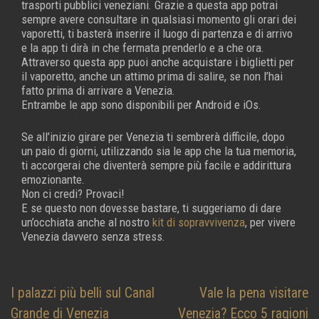
trasporti pubblici veneziani. Grazie a questa app potrai
sempre avere consultare in qualsiasi momento gli orari dei
vaporetti, ti basterà inserire il luogo di partenza e di arrivo
e la app ti dirà in che fermata prenderlo e a che ora.
Attraverso questa app puoi anche acquistare i biglietti per
il vaporetto, anche un attimo prima di salire, se non l’hai
fatto prima di arrivare a Venezia.
Entrambe le app sono disponibili per Android e iOs.
Se all’inizio girare per Venezia ti sembrerà difficile, dopo
un paio di giorni, utilizzando sia le app che la tua memoria,
ti accorgerai che diventerà sempre più facile e addirittura
emozionante.
Non ci credi? Provaci!
E se questo non dovesse bastare, ti suggeriamo di dare
un’occhiata anche al nostro
kit di sopravvivenza
, per vivere
Venezia davvero senza stress.
Navigazione
I palazzi più belli sul Canal
Vale la pena visitare
articoli
Grande di Venezia
Venezia? Ecco 5 ragioni