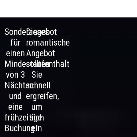
Sonderangebot
Dieses
für
romantische
einen
Angebot
Mindestaufenthalt
sollten
von 3
Sie
Nächten
schnell
und
ergreifen,
eine
um
frühzeitige
sich
Buchung
ein