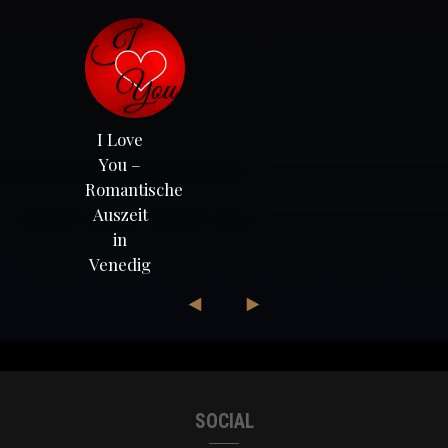
I Love
You –
Romantische
Auszeit
in
Venedig
SOCIAL