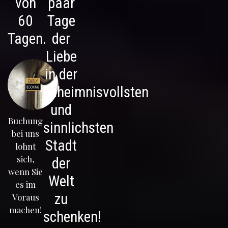
von
paar
60
Tage
Tagen.
der
Liebe
in der
geheimnisvollsten
und
Buchung
sinnlichsten
bei uns
Stadt
lohnt
sich,
der
wenn Sie
Welt
es im
zu
Voraus
machen!
schenken!