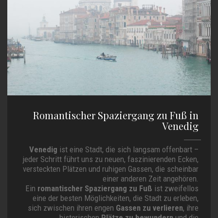
Romantischer Spaziergang zu Fuß in
Venedig
Venedig
ist eine Stadt, die sich langsam offenbart –
jeder Schritt führt uns zu neuen, faszinierenden Ecken,
versteckten Plätzen und ruhigen Gassen, die scheinbar
einer anderen Zeit angehören.
Ein
romantischer Spaziergang zu Fuß
ist zweifellos
eine der besten Möglichkeiten, die Stadt zu erleben,
sich zwischen ihren engen
Gassen zu verlieren
, ihre
historischen
Plätze zu bewundern
und die